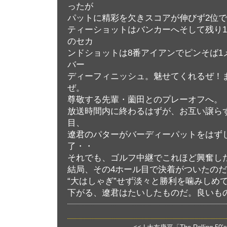
ったが
パットに精彩を欠きスコアが伸びず2位で
ティーショットはバンカーへそして残り1
のセカ
ンドショットは8番アイアンでピンそば1
バー
ディーフィニッシュ。魅せてくれるぜ！
ぜ。
尊敬する先輩・薗田とのプレーオフへ。
放送時間内に終わるはずが、お互い譲ら
目、
遼君のパターがバーディーパットをはず
了・・
それでも、ゴルフ中継でこれほど興奮し
結局、その4ホール目で決着がついたの
“大はしゃぎ”せず淡々と勝利を噛みしめ
下がる、遼君はたいしたものだ。良いも