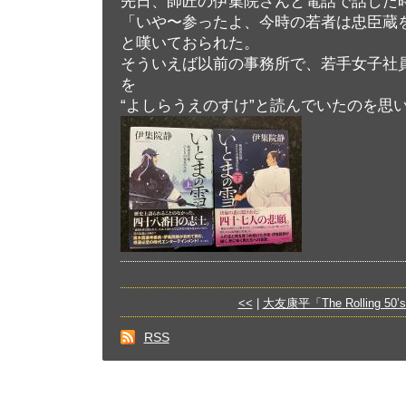
先日、師匠の伊集院さんと電話で話した
「いや〜参ったよ、今時の若者は忠臣蔵
と嘆いておられた。
そういえば以前の事務所で、若手女子社
を
“よしらうえのすけ”と読んでいたのを思
<<
|
大友康平「The Rolling 50’
RSS