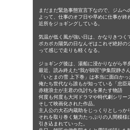
まだまだ緊急事態宣言下なので、ジムへ
よって、仕事のオフ日や早めに仕事が終
近所をジョギングしている。
気温が低く風が強い日は、かなりきつく
ポカポカ陽気の日なんぞはこれぞ絶好の
って感じで走りも軽くなる。
ジョギング後は、湯船に浸かりながら半
最近、読み終えた“我が師匠”伊集院静さ
「いとまの雪 上下巻」は本当に面白かっ
俺たち世代なら誰もが知っている「忠臣
赤穂浪士が主君の仇討ちを果たす物語
何度も何度も大河ドラマや時代劇シリー
そして映画化された作品。
主人公の大石内蔵助をじっくりとしっか
それを取り巻く魅力たっぷりの人間模様
引き込まれていった。